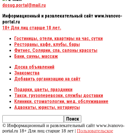
dosug.portal@mail.ru
Информационный и развлекательный сайт www.ivanovo-
portal.ru
18+
Для лиц старше 18 лет.
Гостиницы, отели, квартиры на час, сутки
Рестораны, кафе, клубы, бары
Фитнес, Солярии, спа, салоны красоты
Бани, сауны, массаж
Доска объявлений
Знакомства
Добавить организацию на сайт
Подарки, цветы, праздники
Такси, грузоперевозки, службы доставки
Клиники, стоматологии, мед. обслуживание
Адвокаты, юристы, нотариусы
© Информационный и развлекательный сайт www.ivanovo-
portal.ru 18+ Для лиц старше 18 лет |
Пользовательское