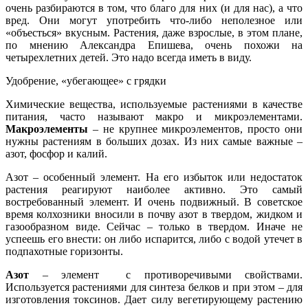
очень разбираются в том, что благо для них (и для нас), а что
вред. Они могут употребить что-либо неполезное или
«объесться» вкусным. Растения, даже взрослые, в этом плане,
по мнению Александра Епишева, очень похожи на
четырехлетних детей. Это надо всегда иметь в виду.
Удобрение, «убегающее» с грядки
Химические вещества, используемые растениями в качестве
питания, часто называют макро­ и микроэлементами.
Макроэлементы
– не крупнее микроэлементов, просто они
нужны растениям в больших дозах. Из них самые важные –
азот, фосфор и калий.
Азот – особенный элемент. На его избыток или недостаток
растения реагируют наиболее активно. Это самый
востребованный элемент. И очень подвижный. В советское
время колхозники вносили в почву азот в твердом, жидком и
газообразном виде. Сейчас – только в твердом. Иначе не
успеешь его внести: он либо испарится, либо с водой утечет в
подпахотные горизонты.
Азот
– элемент с противоречивыми свойствами.
Используется растениями для синтеза белков и при этом – для
изготовления токсинов. Дает силу вегетирующему растению