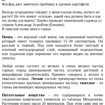
Фосфор дает заметную прибавку к урожаю картофеля.
Иногда огородники говорят: у меня плохая почва, ничего не
растет! Но что значит «плохая», какой она должна быть и как
эту почву улучшить? Ликбез проведет ивановский садовод со
стажем Александр АгроНом (Епишев).
В тяжелой почве много глины
Почва
– это верхний слой земли, так называемый пахотный,
который имеет толщину примерно 15–30 сантиметров. Он
рыхлый и темный. Под ним находится более светлый и
плотный неплодородный слой, называемый подпахотным,
или подзолом (при перекопке его хорошо видно на кончике
лопаты).
Любая почва состоит из мелких и очень мелких частиц
горных пород (минеральной части), остатков растений и
микрофауны (органической). Принято говорить о легких и
тяжелых почвах.
Легкие
состоят преимущественно из песка
(относительно крупных минеральных частиц),
тяжелые
– из
глины (мельчайших минеральных частиц).
Питательные вещества
– это содержащиеся в почве
соединения химических элементов из таблицы Менделеева.
Растениям нужно около 20 минералов. При этом сами они не