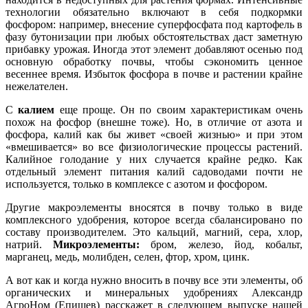
технологии обязательно включают в себя подкормки
фосфором: например, внесение суперфосфата под картофель в
фазу бутонизации при любых обстоятельствах даст заметную
прибавку урожая. Иногда этот элемент добавляют осенью под
основную обработку почвы, чтобы сэкономить ценное
весеннее время. Избыток фосфора в почве и растении крайне
нежелателен.
С
калием
еще проще. Он по своим характеристикам очень
похож на фосфор (внешне тоже). Но, в отличие от азота и
фосфора, калий как бы живет «своей жизнью» и при этом
«вмешивается» во все физиологические процессы растений.
Калийное голодание у них случается крайне редко. Как
отдельный элемент питания калий садоводами почти не
используется, только в комплексе с азотом и фосфором.
Другие макроэлементы вносятся в почву только в виде
комплексного удобрения, которое всегда сбалансировано по
составу производителем. Это кальций, магний, сера, хлор,
натрий.
Микроэлементы:
бром, железо, йод, кобальт,
марганец, медь, молибден, селен, фтор, хром, цинк.
А вот как и когда нужно вносить в почву все эти элементы, об
органических и минеральных удобрениях Александр
АгроНом (Епишев) расскажет в следующем выпуске нашей