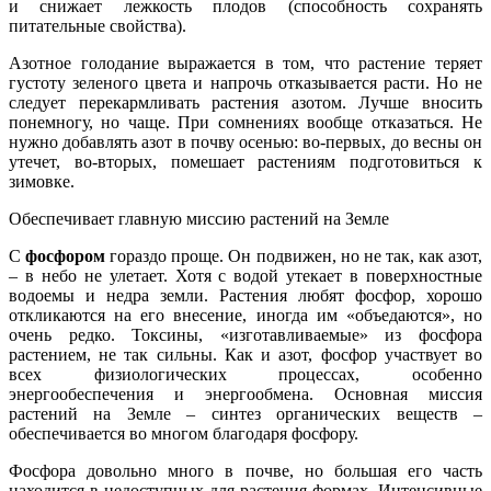
и снижает лежкость плодов (способность сохранять
питательные свойства).
Азотное голодание выражается в том, что растение теряет
густоту зеленого цвета и напрочь отказывается расти. Но не
следует перекармливать растения азотом. Лучше вносить
понемногу, но чаще. При сомнениях вообще отказаться. Не
нужно добавлять азот в почву осенью: во-первых, до весны он
утечет, во-вторых, помешает растениям подготовиться к
зимовке.
Обеспечивает главную миссию растений на Земле
С
фосфором
гораздо проще. Он подвижен, но не так, как азот,
– в небо не улетает. Хотя с водой утекает в поверхностные
водоемы и недра земли. Растения любят фосфор, хорошо
откликаются на его внесение, иногда им «объедаются», но
очень редко. Токсины, «изготавливаемые» из фосфора
растением, не так сильны. Как и азот, фосфор участвует во
всех физиологических процессах, особенно
энергообеспечения и энергообмена. Основная миссия
растений на Земле – синтез органических веществ –
обеспечивается во многом благодаря фосфору.
Фосфора довольно много в почве, но большая его часть
находится в недоступных для растения формах. Интенсивные