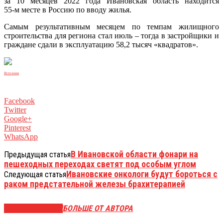
за 10 месяцев 2022 года Ивановская область находится
55‑м месте в Россию по вводу жилья.
Самым результативным месяцем по темпам жилищного
строительства для региона стал июль – тогда в застройщики и
граждане сдали в эксплуатацию 58,2 тысяч «квадратов».
Источник
Facebook
Twitter
Google+
Pinterest
WhatsApp
В Ивановской области фонари на
Предыдущая статья
пешеходных переходах светят под особым углом
Ивановские онкологи будут бороться с
Следующая статья
раком предстательной железы брахитерапией
СХОЖИЕ СТАТЬИ
БОЛЬШЕ ОТ АВТОРА