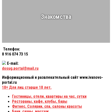
Знакомства
Телефон:
8 916 074 73 15
E-mail:
dosug.portal@mail.ru
Информационный и развлекательный сайт www.ivanovo-
portal.ru
18+
Для лиц старше 18 лет.
Гостиницы, отели, квартиры на час, сутки
Рестораны, кафе, клубы, бары
Фитнес, Солярии, спа, салоны красоты
Бани, сауны, массаж