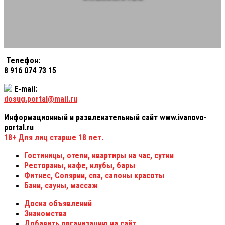
Телефон:
8 916 074 73 15
E-mail:
dosug.portal@mail.ru
Информационный и развлекательный сайт www.ivanovo-
portal.ru
18+
Для лиц старше 18 лет.
Гостиницы, отели, квартиры на час, сутки
Рестораны, кафе, клубы, бары
Фитнес, Солярии, спа, салоны красоты
Бани, сауны, массаж
Доска объявлений
Знакомства
Добавить организацию на сайт