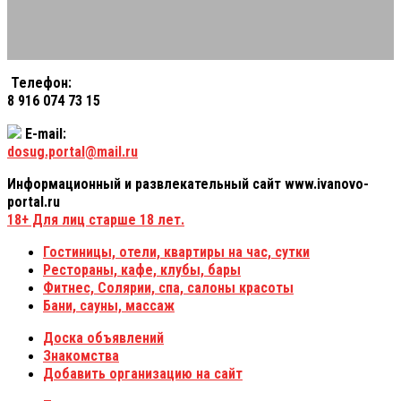
Телефон:
8 916 074 73 15
E-mail:
dosug.portal@mail.ru
Информационный и развлекательный сайт www.ivanovo-
portal.ru
18+
Для лиц старше 18 лет.
Гостиницы, отели, квартиры на час, сутки
Рестораны, кафе, клубы, бары
Фитнес, Солярии, спа, салоны красоты
Бани, сауны, массаж
Доска объявлений
Знакомства
Добавить организацию на сайт