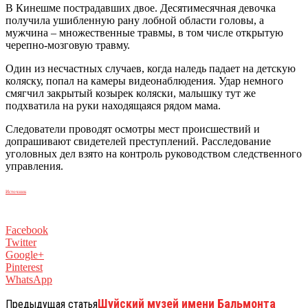
В Кинешме пострадавших двое. Десятимесячная девочка
получила ушибленную рану лобной области головы, а
мужчина – множественные травмы, в том числе открытую
черепно-мозговую травму.
Один из несчастных случаев, когда наледь падает на детскую
коляску, попал на камеры видеонаблюдения. Удар немного
смягчил закрытый козырек коляски, малышку тут же
подхватила на руки находящаяся рядом мама.
Следователи проводят осмотры мест происшествий и
допрашивают свидетелей преступлений. Расследование
уголовных дел взято на контроль руководством следственного
управления.
Источник
Facebook
Twitter
Google+
Pinterest
WhatsApp
Шуйский музей имени Бальмонта
Предыдущая статья