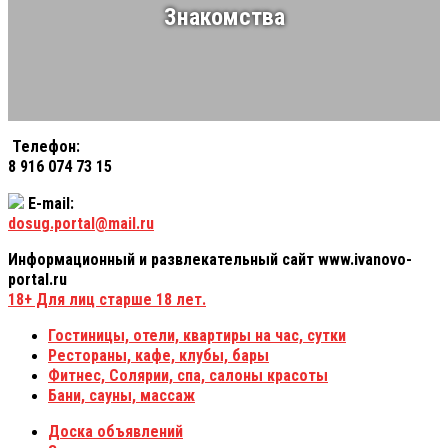
Знакомства
Телефон:
8 916 074 73 15
E-mail:
dosug.portal@mail.ru
Информационный и развлекательный сайт www.ivanovo-
portal.ru
18+
Для лиц старше 18 лет.
Гостиницы, отели, квартиры на час, сутки
Рестораны, кафе, клубы, бары
Фитнес, Солярии, спа, салоны красоты
Бани, сауны, массаж
Доска объявлений