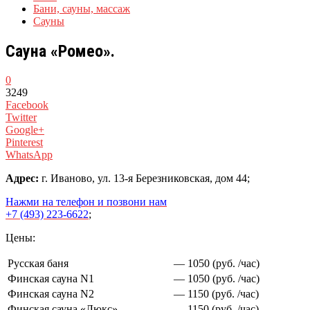
Бани, сауны, массаж
Сауны
Сауна «Ромео».
0
3249
Facebook
Twitter
Google+
Pinterest
WhatsApp
Адрес:
г. Иваново, ул. 13-я Березниковская, дом 44;
Нажми на телефон и позвони нам
+7 (493) 223-6622
;
Цены:
Русская баня
— 1050 (руб. /час)
Финская сауна N1
— 1050 (руб. /час)
Финская сауна N2
— 1150 (руб. /час)
Финская сауна «Люкс»
— 1150 (руб. /час)