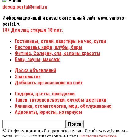
E-mail:
dosug.portal@mail.ru
Информационный и развлекательный сайт www.ivanovo-
portal.ru
18+
Для лиц старше 18 лет.
Гостиницы, отели, квартиры на час, сутки
Рестораны, кафе, клубы, бары
Фитнес, Солярии, спа, салоны красоты
Бани, сауны, массаж
Доска объявлений
Знакомства
Добавить организацию на сайт
Подарки, цветы, праздники
Такси, грузоперевозки, службы доставки
Клиники, стоматологии, мед. обслуживание
Адвокаты, юристы, нотариусы
© Информационный и развлекательный сайт www.ivanovo-
portal.ru 18+ Для лиц старше 18 лет |
Пользовательское