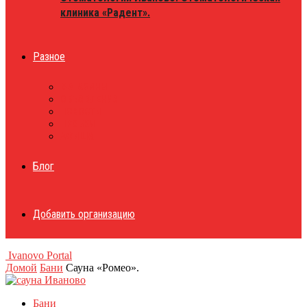
клиника «Радент».
Разное
МАГАЗИНЫ
ОБЪЯВЛЕНИЯ
НОВОСТИ
ПРОБКИ
АФИША
Блог
Добавить организацию
Ivanovo Portal
Домой
Бани
Сауна «Ромео».
Бани