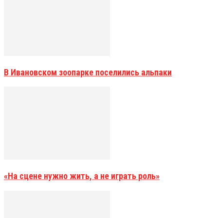
В Ивановском зоопарке поселились альпаки
«На сцене нужно жить, а не играть роль»