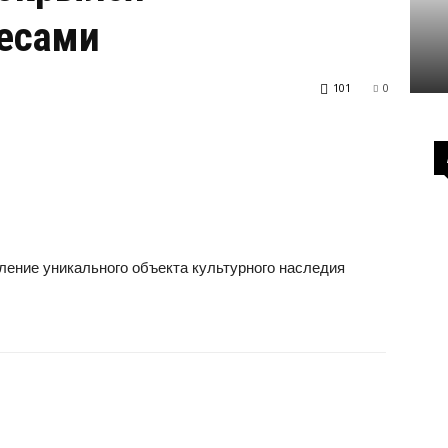
есами
101
0
ление уникального объекта культурного наследия