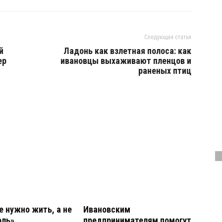
Следующая статья
й
Ладонь как взлетная полоса: как
ер
ивановцы выхаживают пленцов и
раненых птиц
е нужно жить, а не
Ивановским
оль»
предпринимателям помогут