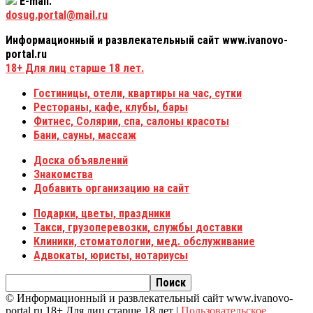
E-mail:
dosug.portal@mail.ru
Информационный и развлекательный сайт www.ivanovo-
portal.ru
18+
Для лиц старше 18 лет.
Гостиницы, отели, квартиры на час, сутки
Рестораны, кафе, клубы, бары
Фитнес, Солярии, спа, салоны красоты
Бани, сауны, массаж
Доска объявлений
Знакомства
Добавить организацию на сайт
Подарки, цветы, праздники
Такси, грузоперевозки, службы доставки
Клиники, стоматологии, мед. обслуживание
Адвокаты, юристы, нотариусы
© Информационный и развлекательный сайт www.ivanovo-
portal.ru 18+ Для лиц старше 18 лет |
Пользовательское