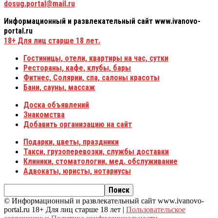
dosug.portal@mail.ru
Информационный и развлекательный сайт www.ivanovo-
portal.ru
18+
Для лиц старше 18 лет.
Гостиницы, отели, квартиры на час, сутки
Рестораны, кафе, клубы, бары
Фитнес, Солярии, спа, салоны красоты
Бани, сауны, массаж
Доска объявлений
Знакомства
Добавить организацию на сайт
Подарки, цветы, праздники
Такси, грузоперевозки, службы доставки
Клиники, стоматологии, мед. обслуживание
Адвокаты, юристы, нотариусы
© Информационный и развлекательный сайт www.ivanovo-
portal.ru 18+ Для лиц старше 18 лет |
Пользовательское