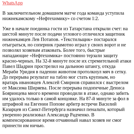
WhatsApp
В заключительном домашнем матче года команда уступила
нижнекамскому «Нефтехимику» со счетом 1:2.
Уже в начале поединка гости из Татарстана открыли счет: на
шестой минуте после подачи углового отличился защитник
нижнекамцев Лев Потапов. «Текстильщик» постарался
отыграться, но соперник грамотно играл у своих ворот и не
позволял хозяевам атаковать. Более того, быстрые
нападающие «Нефтехимика» постоянно терзали защиту
красно-черных. На 32-й минуте после их стремительной атаки
Павел Шадрин прострелил на дальнюю штангу, откуда
Мераби Уридия в падении животом протолкнул мяч в сетку.
До перерыва результат на табло мог стать крупным, но
вратарь ивановцев Алексей Смирнов справился с выстрелом
от Максима Ширяева. После перерыва подопечные Дениса
Бояринцева много времени проводили в атаке, однако забить
им удалось только в самой концовке. На 87-й минуте за фол в
штрафной на Евгении Попове арбитр встречи Василий
Казарцев из Санкт-Петербурга назначил пенальти, который
уверенно реализовал Александр Радченко. В
компенсированное время отчаянный навал хозяев не смог
принести им ничью.