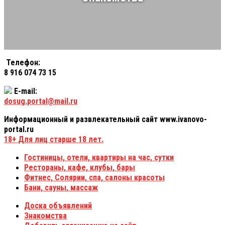
Телефон:
8 916 074 73 15
E-mail:
dosug.portal@mail.ru
Информационный и развлекательный сайт www.ivanovo-
portal.ru
18+
Для лиц старше 18 лет.
Гостиницы, отели, квартиры на час, сутки
Рестораны, кафе, клубы, бары
Фитнес, Солярии, спа, салоны красоты
Бани, сауны, массаж
Доска объявлений
Знакомства