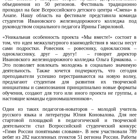
объединения из 50 регионов. Фестиваль традиционно
проходил на базе Всероссийского детского центра «Смена» в
Анапе. Нашу область на фестивале представила команда
студентов Ивановского железнодорожного колледжа под
руководством социального педагога Ирины Гавриловой.
«Уникальная особенность проекта «Мы вместе!» состоит в
том, что идеи межкультурного взаимодействия в массы несут
сами подростки. Ровесник – ровеснику, одноклассник –
однокласснику, друг – другу! – говорит директор
Ивановского железнодорожного колледжа Ольга Ермакова. –
Это позволяет вовлекать молодежь в социально значимую
деятельность. Также хочется подчеркнуть, что сегодня
преподаватели успешно перестраиваются на новую волну,
предлагают студентам для развития их творческой
инициативы и самопознания принципиально новые форматы
обучения, создают для того или иного проекта не группы, а
настоящие команды единомышленников».
Один из таких педагогов-новаторов – молодой учитель
русского языка и литературы Юлия Коновалова. Для нее
стартовой площадкой в педагогической и творческой
деятельности стал Всероссийский студенческий конкурс
«Гимн России понятными словами». В нем участвовали 789
ребят из 282 населенных пунктов 51 региона России. Работы