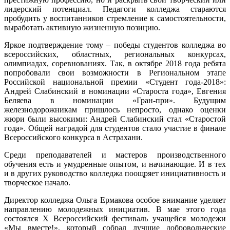
лидерский потенциал. Педагоги колледжа стараются
пробудить у воспитанников стремление к самостоятельности,
выработать активную жизненную позицию.
Яркое подтверждение тому – победы студентов колледжа во
всероссийских, областных, региональных конкурсах,
олимпиадах, соревнованиях. Так, в октябре 2018 года ребята
попробовали свои возможности в Региональном этапе
Российской национальной премии «Студент года-2018»:
Андрей Слабинский в номинации «Староста года», Евгения
Беляева в номинации «Гран-при». Будущим
железнодорожникам пришлось непросто, однако оценки
жюри были высокими: Андрей Слабинский стал «Старостой
года». Общей наградой для студентов стало участие в финале
Всероссийского конкурса в Астрахани.
Среди преподавателей и мастеров производственного
обучения есть и умудренные опытом, и начинающие. И в тех
и в других руководство колледжа поощряет инициативность и
творческое начало.
Директор колледжа Ольга Ермакова особое внимание уделяет
направлению молодежных инициатив. В мае этого года
состоялся X Всероссийский фестиваль учащейся молодежи
«Мы вместе!», который собрал лучшие добровольческие