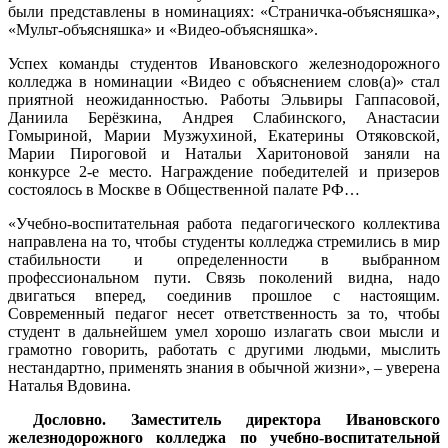
были представлены в номинациях: «Страничка-объясняшка»,
«Мульт-объясняшка» и «Видео-объясняшка».
Успех команды студентов Ивановского железнодорожного
колледжа в номинации «Видео с объяснением слов(а)» стал
приятной неожиданностью. Работы Эльвиры Гаппасовой,
Даниила Берёзкина, Андрея Слабинского, Анастасии
Гомыриной, Марии Музжухиной, Екатерины Отяковской,
Марии Пироговой и Натальи Харитоновой заняли на
конкурсе 2-е место. Награждение победителей и призеров
состоялось в Москве в Общественной палате РФ…
«Учебно-воспитательная работа педагогического коллектива
направлена на то, чтобы студенты колледжа стремились в мир
стабильности и определенности в выбранном
профессиональном пути. Связь поколений видна, надо
двигаться вперед, соединив прошлое с настоящим.
Современный педагог несет ответственность за то, чтобы
студент в дальнейшем умел хорошо излагать свои мысли и
грамотно говорить, работать с другими людьми, мыслить
нестандартно, применять знания в обычной жизни», – уверена
Наталья Вдовина.
Дословно. Заместитель директора Ивановского
железнодорожного колледжа по учебно-воспитательной