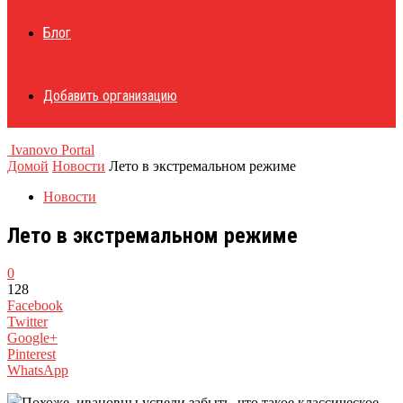
Блог
Добавить организацию
Ivanovo Portal
Домой
Новости
Лето в экстремальном режиме
Новости
Лето в экстремальном режиме
0
128
Facebook
Twitter
Google+
Pinterest
WhatsApp
Похоже, ивановцы успели забыть, что такое классическое