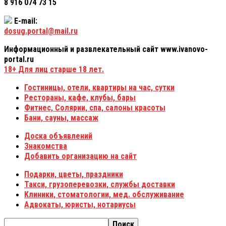
8 916 074 73 15
E-mail:
dosug.portal@mail.ru
Информационный и развлекательный сайт www.ivanovo-
portal.ru
18+
Для лиц старше 18 лет.
Гостиницы, отели, квартиры на час, сутки
Рестораны, кафе, клубы, бары
Фитнес, Солярии, спа, салоны красоты
Бани, сауны, массаж
Доска объявлений
Знакомства
Добавить организацию на сайт
Подарки, цветы, праздники
Такси, грузоперевозки, службы доставки
Клиники, стоматологии, мед. обслуживание
Адвокаты, юристы, нотариусы