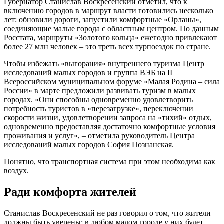
Губернатор Станислав Воскресенский отметил, что к
включению городов в маршрут власти готовились несколько
лет: обновили дороги, запустили комфортные «Орланы»,
соединяющие малые города с областным центром. По данным
Росстата, маршруты «Золотого кольца» ежегодно привлекают
более 27 млн человек – это треть всех турпоездок по стране.
Чтобы избежать «выгорания» внутреннего туризма Центр
исследований малых городов и группа ВЭБ на II
Всероссийском муниципальном форуме «Малая Родина – сила
России» в марте предложили развивать туризм в малых
городах. «Они способны одновременно удовлетворить
потребность туристов в «перезагрузке», переключении
скорости жизни, удовлетворении запроса на «тихий» отдых,
одновременно предоставляя достаточно комфортные условия
проживания и услуг», – отметила руководитель Центра
исследований малых городов София Познанская.
Понятно, что транспортная система при этом необходима как
воздух.
Ради комфорта жителей
Станислав Воскресенский не раз говорил о том, что жители
должны быть уверены: в любом малом городе у них будет