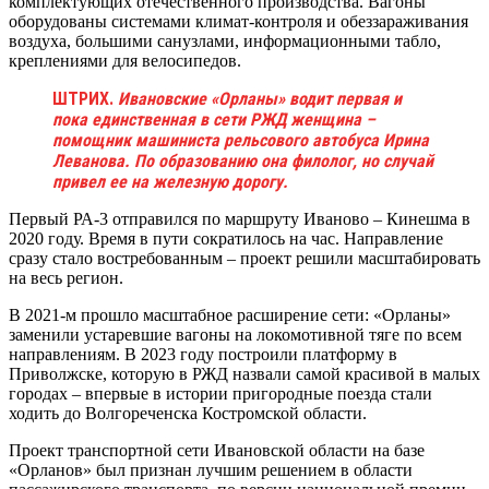
комплектующих оте­чественного производства. Вагоны
оборудованы системами климат-контроля и обеззараживания
воздуха, большими санузлами, информационными табло,
креплениями для велосипедов.
ШТРИХ.
Ивановские «Орланы» водит первая и
пока единственная в сети РЖД женщина –
помощник машиниста рельсового автобуса Ирина
Леванова. По образованию она филолог, но случай
привел ее на железную дорогу.
Первый РА-3 отправился по маршруту Иваново – Кинешма в
2020 году. Время в пути сократилось на час. Направление
сразу стало востребованным – проект решили масштабировать
на весь регион.
В 2021-м прошло масштабное расширение сети: «Орланы»
заменили устаревшие вагоны на локомотивной тяге по всем
направлениям. В 2023 году построили платформу в
Приволжске, которую в РЖД назвали самой красивой в малых
городах – впервые в истории пригородные поезда стали
ходить до Волгореченска Костромской области.
Проект транспортной сети Ивановской области на базе
«Орланов» был признан лучшим решением в области