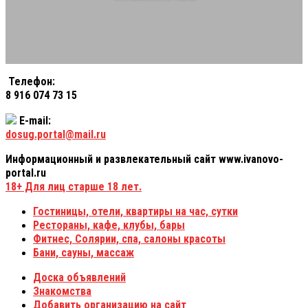
Телефон:
8 916 074 73 15
E-mail:
dosug.portal@mail.ru
Информационный и развлекательный сайт www.ivanovo-
portal.ru
18+
Для лиц старше 18 лет.
Гостиницы, отели, квартиры на час, сутки
Рестораны, кафе, клубы, бары
Фитнес, Солярии, спа, салоны красоты
Бани, сауны, массаж
Доска объявлений
Знакомства
Добавить организацию на сайт