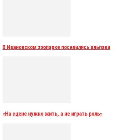
В Ивановском зоопарке поселились альпаки
«На сцене нужно жить, а не играть роль»