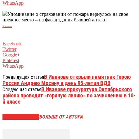
WhatsApp
Упоминание о страховании от пожара вернулось на свое
прежнее место – на фасад здания бывшей аптеки
Источник
Facebook
Twitter
Google+
Pinterest
WhatsApp
В Иванове открыли памятник Герою
Предыдущая статья
России Андрею Мосину в день 95-летия ВДВ
В Иванове прокуратура Октябрьского
Следующая статья
района проводит «горячую линию» по зачислению в 10-
й класс
СХОЖИЕ СТАТЬИ
БОЛЬШЕ ОТ АВТОРА