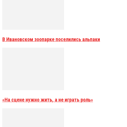
В Ивановском зоопарке поселились альпаки
«На сцене нужно жить, а не играть роль»