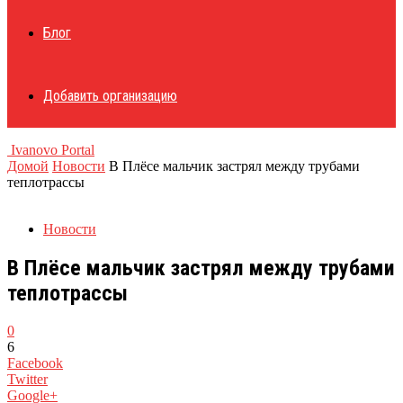
Блог
Добавить организацию
Ivanovo Portal
Домой
Новости
В Плёсе мальчик застрял между трубами
теплотрассы
Новости
В Плёсе мальчик застрял между трубами
теплотрассы
0
6
Facebook
Twitter
Google+