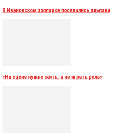
В Ивановском зоопарке поселились альпаки
«На сцене нужно жить, а не играть роль»