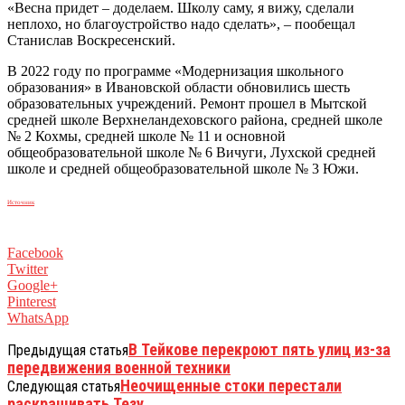
«Весна придет – доделаем. Школу саму, я вижу, сделали
неплохо, но благоустройство надо сделать», – пообещал
Станислав Воскресенский.
В 2022 году по программе «Модернизация школьного
образования» в Ивановской области обновились шесть
образовательных учреждений. Ремонт прошел в Мытской
средней школе Верхнеландеховского района, средней школе
№ 2 Кохмы, средней школе № 11 и основной
общеобразовательной школе № 6 Вичуги, Лухской средней
школе и средней общеобразовательной школе № 3 Южи.
Источник
Facebook
Twitter
Google+
Pinterest
WhatsApp
В Тейкове перекроют пять улиц из-за
Предыдущая статья
передвижения военной техники
Неочищенные стоки перестали
Следующая статья
раскрашивать Тезу