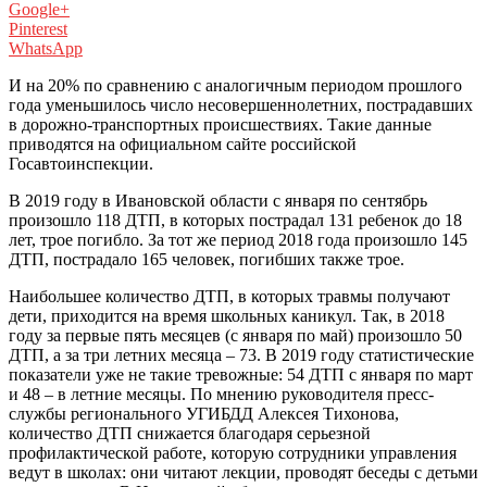
Google+
Pinterest
WhatsApp
И на 20% по сравнению с аналогичным периодом прошлого
года уменьшилось число несовершеннолетних, пострадавших
в дорожно-транспортных происшествиях. Такие данные
приводятся на официальном сайте российской
Госавтоинспекции.
В 2019 году в Ивановской области с января по сентябрь
произошло 118 ДТП, в которых пострадал 131 ребенок до 18
лет, трое погибло. За тот же период 2018 года произошло 145
ДТП, пострадало 165 человек, погибших также трое.
Наибольшее количество ДТП, в которых травмы получают
дети, приходится на время школьных каникул. Так, в 2018
году за первые пять месяцев (с января по май) произошло 50
ДТП, а за три летних месяца – 73. В 2019 году статистические
показатели уже не такие тревожные: 54 ДТП с января по март
и 48 – в летние месяцы. По мнению руководителя пресс-
службы регионального УГИБДД Алексея Тихонова,
количество ДТП снижается благодаря серьезной
профилактической работе, которую сотрудники управления
ведут в школах: они читают лекции, проводят беседы с детьми