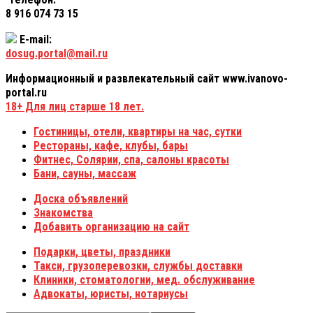
8 916 074 73 15
E-mail:
dosug.portal@mail.ru
Информационный и развлекательный сайт www.ivanovo-
portal.ru
18+
Для лиц старше 18 лет.
Гостиницы, отели, квартиры на час, сутки
Рестораны, кафе, клубы, бары
Фитнес, Солярии, спа, салоны красоты
Бани, сауны, массаж
Доска объявлений
Знакомства
Добавить организацию на сайт
Подарки, цветы, праздники
Такси, грузоперевозки, службы доставки
Клиники, стоматологии, мед. обслуживание
Адвокаты, юристы, нотариусы