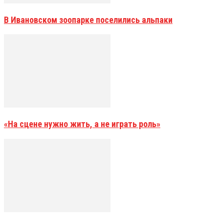
В Ивановском зоопарке поселились альпаки
«На сцене нужно жить, а не играть роль»