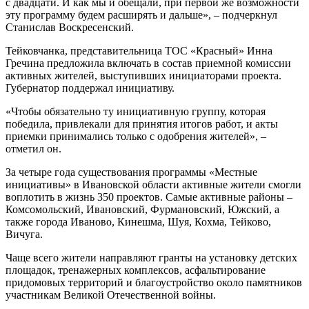
с двадцати. И как мы и обещали, при первой же возможности
эту программу будем расширять и дальше», – подчеркнул
Станислав Воскресенский.
Тейковчанка, представительница ТОС «Красный» Инна
Гречина предложила включать в состав приемной комиссии
активных жителей, выступивших инициаторами проекта.
Губернатор поддержал инициативу.
«Чтобы обязательно ту инициативную группу, которая
победила, привлекали для принятия итогов работ, и акты
приемки принимались только с одобрения жителей», –
отметил он.
За четыре года существования программы «Местные
инициативы» в Ивановской области активные жители смогли
воплотить в жизнь 350 проектов. Самые активные районы –
Комсомольский, Ивановский, Фурмановский, Южский, а
также города Иваново, Кинешма, Шуя, Кохма, Тейково,
Вичуга.
Чаще всего жители направляют гранты на установку детских
площадок, тренажерных комплексов, асфальтирование
придомовых территорий и благоустройство около памятников
участникам Великой Отечественной войны.