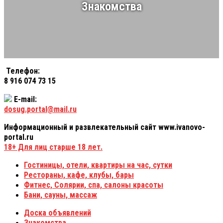
Знакомства
Телефон:
8 916 074 73 15
E-mail:
dosug.portal@mail.ru
Информационный и развлекательный сайт www.ivanovo-
portal.ru
18+
Для лиц старше 18 лет.
Гостиницы, отели, квартиры на час, сутки
Рестораны, кафе, клубы, бары
Фитнес, Солярии, спа, салоны красоты
Бани, сауны, массаж
Доска объявлений
Знакомства