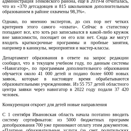
администрация Тейковского района, еще в 2019-­м отчиталась,
что из «370 детсадовцев и 815 школьников дополнительным
образованием в районе охвачены 98,3%».
Однако, по мнению экспертов, до сих пор нет четких
критериев этого самого «охвата». Сейчас в статистику
попадают все, кто хоть раз записывался в какой-либо кружок
вне зависимости, посещает он его или нет. Сюда же могут
входить краткосрочные программы и пробные занятия,
например в каникулы, мероприятия и мастер-классы.
Департамент образования в ответе на запрос редакции
сообщил, что в текущем учебном году, по данным системы
«Навигатор», по программам дополнительного образования
обучается около 41 000 детей и подано более 6000 новых
заявок, которые в настоящее время обрабатываются
образовательными учреждениями. Из 55 757 детей областного
центра заявки через навигатор в 2022 году подали 37 420
человек.
Конкуренция откроет для детей новые направления
С 1 сентября Ивановская область начала поэтапно вводить
систему сертификатов: из 5000 бюджетных программ
допобразования 700 уже принимают оплату этим документом.
«Платные образовательные услуги (за счет родительских