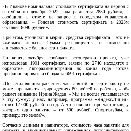
«В Иванове номинальная стоимость сертификата на период с
сентября по декабрь 2022 года равняется 2880 рублям, –
сообщили в ответе на запрос в городском управлении
образования. – Годовая стоимость сертификата в 2023­м
составит 8090 рублей».
При этом, уточняют в мэрии, средства сертификата – это не
«живые» деньги. Сумма резервируется и помесячно
списывается с баланса сертификата.
На конец октября, сообщает регоператор проекта, уже
использован 1901 сертификат, заявки по 2740 находятся в
обработке. Ивгорадминистрация до конца года готова
профинансировать из бюджета 6691 сертификат.
«По сегодняшним расчетам, час занятий по сертификату не
может превышать в учреждениях 80 рублей на ребенка, – об­­
ращает внимание Ирина Жадан. – Мы не всегда укладываемся
в эту сумму: у нас, например, программа «Яндекс.Лицей»
стоит 12 000 рублей за год. А что говорить про частников, у
которых одно занятие – от 500 рублей. Спортклубам, к
примеру, это зачем?».
Согласно данным в навигаторе, стоимость часа занятий для
бюджета в муниципальных учреждениях дополнительного