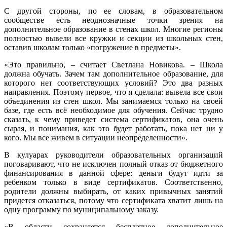
С другой стороны, по ее словам, в образовательном
сообществе есть неоднозначные точки зрения на
дополнительное образование в стенах школ. Многие регионы
полностью вывели все кружки и секции из школьных стен,
оставив школам только «погружение в предметы».
«Это правильно, – считает Светлана Новикова. – Школа
должна обучать. Зачем там дополнительное образование, для
которого нет соответствующих условий? Это два разных
направления. Поэтому первое, что я сделала: вывела все свои
объединения из стен школ. Мы занимаемся только на своей
базе, где есть всё необходимое для обучения. Сейчас трудно
сказать, к чему приведет система сертификатов, она очень
сырая, и понимания, как это будет работать, пока нет ни у
кого. Мы все живем в ситуации неопределенности».
В кулуарах руководители образовательных организаций
поговаривают, что не исключен полный отказ от бюджетного
финансирования в данной сфере: деньги будут идти за
ребенком только в виде сертификатов. Соответственно,
родители должны выбирать, от каких привычных занятий
придется отказаться, потому что сертификата хватит лишь на
одну программу по муниципальному заказу.
«В области сохраняется бесплатное дополнительное