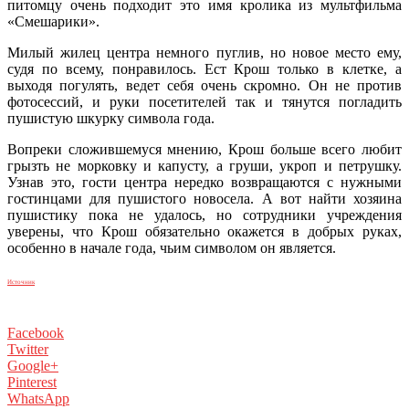
питомцу очень подходит это имя кролика из мультфильма
«Смешарики».
Милый жилец центра немного пуглив, но новое место ему,
судя по всему, понравилось. Ест Крош только в клетке, а
выходя погулять, ведет себя очень скромно. Он не против
фотосессий, и руки посетителей так и тянутся погладить
пушистую шкурку символа года.
Вопреки сложившемуся мнению, Крош больше всего любит
грызть не морковку и капусту, а груши, укроп и петрушку.
Узнав это, гости центра нередко возвращаются с нужными
гостинцами для пушистого новосела. А вот найти хозяина
пушистику пока не удалось, но сотрудники учреждения
уверены, что Крош обязательно окажется в добрых руках,
особенно в начале года, чьим символом он является.
Источник
Facebook
Twitter
Google+
Pinterest
WhatsApp